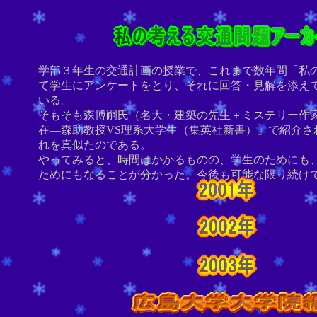
学部３年生の交通計画の授業で、これまで数年間「私
て学生にアンケートをとり、それに回答・見解を添え
いる。
そもそも森博嗣氏（名大・建築の先生＋ミステリー作
在―森助教授VS理系大学生（集英社新書）」で紹介さ
れを真似たのである。
やってみると、時間はかかるものの、学生のためにも
ためにもなることが分かった。今後も可能な限り続け