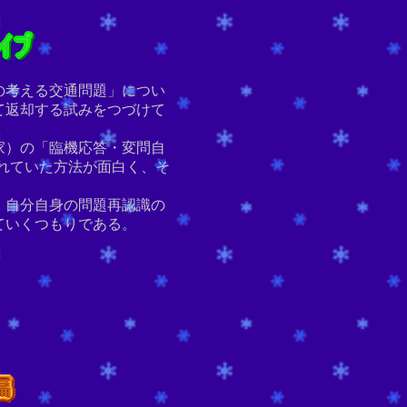
の考える交通問題」につい
て返却する試みをつづけて
家）の「臨機応答・変問自
れていた方法が面白く、そ
、自分自身の問題再認識の
ていくつもりである。