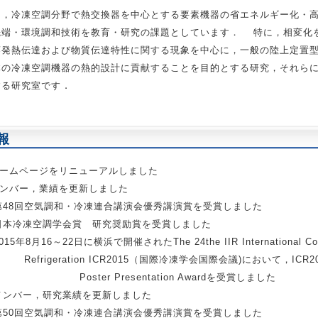
は，冷凍空調分野で熱交換器を中心とする要素機器の省エネルギー化・
先端・環境調和技術を教育・研究の課題としています． 特に，相変化
蒸発熱伝達および物質伝達特性に関する現象を中心に，一般の陸上定置
体の冷凍空調機器の熱的設計に貢献することを目的とする研究，それら
．
する研究室です
報
6 ホームページをリニューアルしました
3 メンバー，業績を更新しました
4 第48回空気調和・冷凍連合講演会優秀講演賞を受賞しました
4 日本冷凍空調学会賞 研究奨励賞を受賞しました
015年8月16～22日に横浜で開催されたThe 24the IIR International Co
igeration ICR2015（国際冷凍学会国際会議)において，ICR20
nt Poster Presentation Awardを受賞しました
6 メンバー，研究業績を更新しました
4 第50回空気調和・冷凍連合講演会優秀講演賞を受賞しました