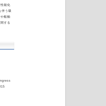
高性能化
を伴う吸
型や船舶
に関する
ngress
15