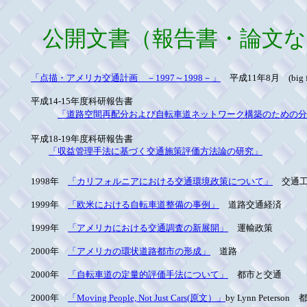
公開文書（報告書・論文な
「点描・アメリカ交通計画 －1997～1998－」
平成11年8月 (big fil
平成14-15年度科研報告書
「道路空間再配分および自転車道ネットワーク構築のための分
平成18-19年度科研報告書
「収益管理手法に基づく交通施策評価方法論の研究」
1998年
「カリフォルニアにおける交通環境政策について」
交通工
1999年
「欧米における自転車道整備の事例」
道路交通経済
1999年
「アメリカにおける交通調査の新展開」
運輸政策
2000年
「アメリカの環状道路都市の形成」
道路
2000年
「自転車道の定量的評価手法について」
都市と交通
2000年
「Moving People, Not Just Cars(原文）」
by Lynn Peterso