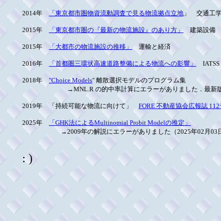
2014年
「東京都市圏物資流動調査で見る物流拠点立地
」 交通工
2015年
「東京都市圏の『最新の物流施設』のあり方」
建築設備
2015年
「大都市の物流施設の推移」
運輸と経済
2016年
「首都圏三環状高速道路整備による物流への影響」
IATSS 
2018年
"Choice Models
" 離散選択モデルのプログラム集
→MNL.R の的中率計算にエラーがありました．最新版をお使
2019年 「持続可能な物流に向けて」
FORE 不動産協会広報誌 11
2025年
「GHK法によるMultinomial Probit Modelの推定」
→2009年の解説にエラーがありました（2025年02月03
: )