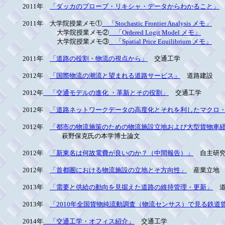
2011年
「ダッカのプローブ・リキシャ・データからわかること」
2011年 大学院授業メモ①
「Stochastic Frontier Analysis メモ」
大学院授業メモ②
「Ordered Logit Model メモ」
大学院授業メモ③
「Spatial Price Equilibrium メモ」
2011年
「道路の役割・物流の視点から」
交通工学
2012年
「国際物流の潮流と望まれる道路サービス」
道路建設
2012年
「交通モデルの進化 ・革新とその役割」
交通工学
2012年
「道路ネットワークデータの高度化とそれを利したマクロ
2012年
「都市の物流施策のための物流施設立地および大型貨物車経
萩野保克氏の本学博士論文
2012年
「新東名は何故電費が良いのか？（中間報告）」
自主研究
2012年
「首都圏における物流施設の立地とそ方向性」
産業立地
2013年
「需要と供給の動向を見据えた道路の維持管理・更新」
道
2013年
「2010年全国貨物純流動調査（物流センサス）で見る鉄道
2014年
「交通工学・オフィス紹介」
交通工学