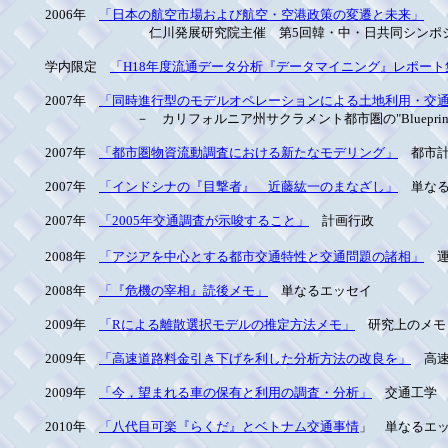
2006年
「日本の航空市場および航空・空港政策の変遷と未来」
仁川発展研究院主催 第5回韓・中・日共同シンポジ
学内限定
「H18年度流通データ分析『データマイニング』レポート
2007年
「同時進行型のモデルオペレーションによる土地利用・交通
－ カリフォルニア州サクラメント都市圏の"Blueprint
2007年
「都市圏物資流動調査における新たなモデリング」
都市計
2007年
「インドシナの『目撃者』 近藤紘一のまなざし」
単なる
2007年
「2005年交通調査が示唆すること」
計画行政
2008年
「アジアを中心とする都市交通特性と交通問題の諸相」
運
2008年
「『危機の宰相』読後メモ」
単なるエッセイ
2009年
「Rによる離散選択モデルの推定方法メモ」
研究上のメモ
2009年
「高速道路料金引き下げを利した分析方法の改良を」
高速
2009年
「今，望まれる車の保有と利用の調査・分析」
交通工学
2010年
「八代目可楽『らくだ』とベトナム交通事情
」 単なるエ