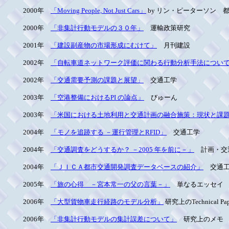
2000年
「Moving People, Not Just Cars」
by リン・ピーターソン 
2000年
「非集計行動モデルの３０年」
運輸政策研究
2001年
「建設副産物の市場形成にむけて」
月刊建設
2002年
「自転車道ネットワーク評価に関わる行動分析手法につい
2002年
「交通需要予測の課題と展望」
交通工学
2003年
「空港整備におけるPI の論点」
びゅーん
2003年
「米国における土地利用と交通計画の融合施策：現状と課
2004年
「モノを追跡する －運行管理とRFID」
交通工学
2004年
「交通調査をどうするか？ －2005 年を前に－」
計画・交
2004年
「ＪＩＣＡ都市交通開発調査データベースの紹介」
交通工
2005年
「旅の心得 －宮本常一の父の言葉－」
単なるエッセイ
2006年
「大型貨物車走行経路のモデル分析」
研究上のTechnical Pap
2006年
「非集計行動モデルの集計誤差について」
研究上のメモ